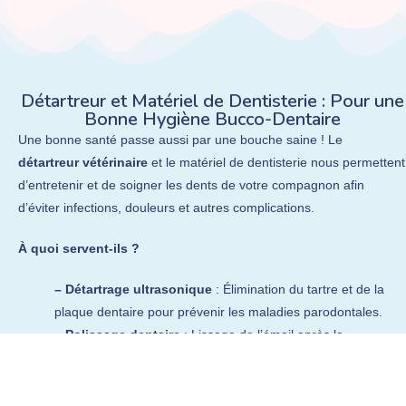
Détartreur et Matériel de Dentisterie : Pour une
Bonne Hygiène Bucco-Dentaire
Une bonne santé passe aussi par une bouche saine ! Le
détartreur vétérinaire
et le matériel de dentisterie nous permettent
d’entretenir et de soigner les dents de votre compagnon afin
d’éviter infections, douleurs et autres complications.
À quoi servent-ils ?
– Détartrage ultrasonique
: Élimination du tartre et de la
plaque dentaire pour prévenir les maladies parodontales.
– Polissage dentaire
: Lissage de l’émail après le
détartrage pour ralentir la formation de tartre.
– Extraction dentaire
: Retrait des dents abîmées ou
infectées pour éviter douleur et complications.