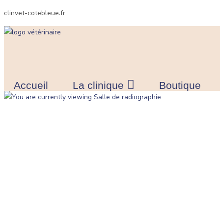
Skip
clinvet-cotebleue.fr
to
content
Accueil
La clinique
Boutique