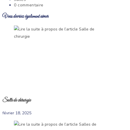
publication :
category:
Commentaires
0 commentaire
de
Vous devriez également aimer
la
publication :
Salle de chirurgie
février 18, 2025