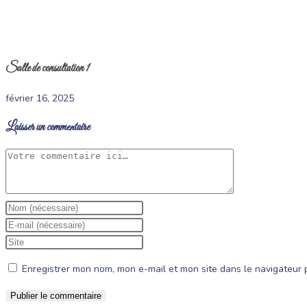
Salle de consultation 1
février 16, 2025
Laisser un commentaire
Comment
Enter
your
Enter
name
your
Saisir
or
email
l’URL
Enregistrer mon nom, mon e-mail et mon site dans le navigateur
username
address
de
to
to
votre