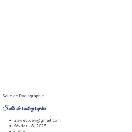
Salle de Radiographie
Salle de radiographie
Auteur/autrice
2bweb.dev@gmail.com
de
Publication
février 18, 2025
la
publiée :
Post
salles